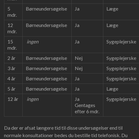
5
Børneundersøgelse
Ja
Læge
mdr.
12
Børneundersøgelse
Ja
Læge
mdr.
15
ingen
Ja
Sygeplejerske
mdr.
2 år
Børneundersøgelse
Nej
Sygeplejerske
3 år
Børneundersøgelse
Nej
Sygeplejerske
4 år
Børneundersøgelse
Ja
Sygeplejerske
5 år
Børneundersøgelse
Ja
Læge
12 år
ingen
Ja
Sygeplejerske
Gentages
efter 6 mdr.
Da der er afsat længere tid til disse undersøgelser end til
normale konsultationer bedes du bestille tid telefonisk. Du