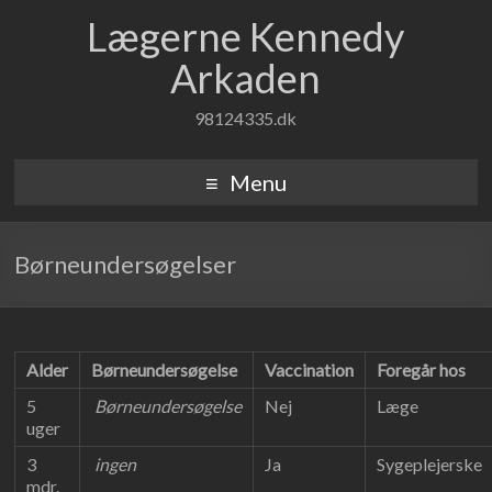
Lægerne Kennedy
Arkaden
98124335.dk
Menu
Børneundersøgelser
Alder
Børneundersøgelse
Vaccination
Foregår hos
5
Børneundersøgelse
Nej
Læge
uger
3
ingen
Ja
Sygeplejerske
mdr.