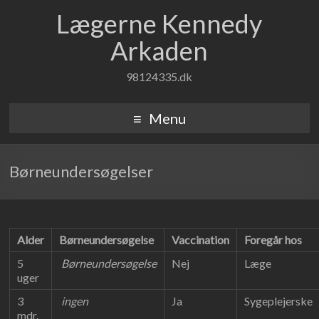
Lægerne Kennedy
Arkaden
98124335.dk
Menu
Børneundersøgelser
Alder
Børneundersøgelse
Vaccination
Foregår hos
5
Børneundersøgelse
Nej
Læge
uger
3
ingen
Ja
Sygeplejerske
mdr.