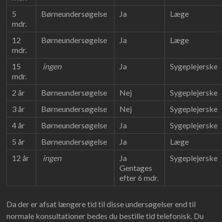
5
Børneundersøgelse
Ja
Læge
mdr.
12
Børneundersøgelse
Ja
Læge
mdr.
15
ingen
Ja
Sygeplejerske
mdr.
2 år
Børneundersøgelse
Nej
Sygeplejerske
3 år
Børneundersøgelse
Nej
Sygeplejerske
4 år
Børneundersøgelse
Ja
Sygeplejerske
5 år
Børneundersøgelse
Ja
Læge
12 år
ingen
Ja
Sygeplejerske
Gentages
efter 6 mdr.
Da der er afsat længere tid til disse undersøgelser end til
normale konsultationer bedes du bestille tid telefonisk. Du