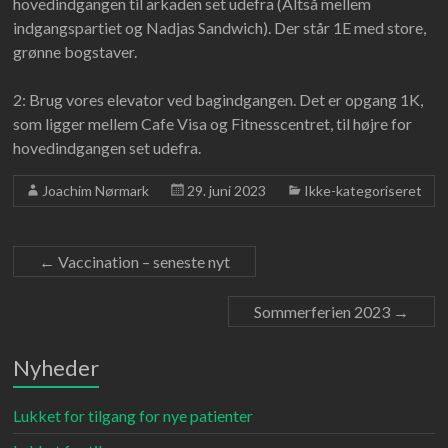
hovedindgangen til arkaden set udefra (Altså mellem
indgangspartiet og Nadjas Sandwich). Der står 1E med store,
grønne bogstaver.
2: Brug vores elevator ved bagindgangen. Det er opgang 1K,
som ligger mellem Cafe Visa og Fitnesscentret, til højre for
hovedindgangen set udefra.
Joachim Nørmark
29. juni 2023
Ikke-kategoriseret
←
Vaccination – seneste nyt
Sommerferien 2023
→
Nyheder
Lukket for tilgang for nye patienter